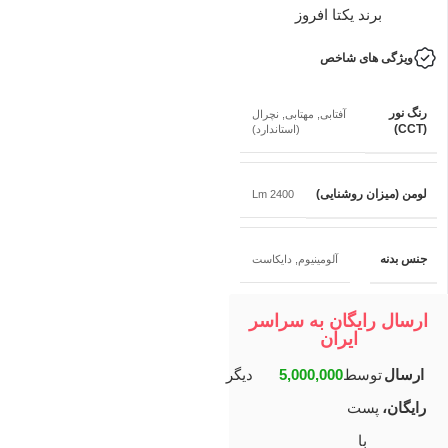
برند ‌
یکتا افروز
ویژگی های شاخص
رنگ نور
آفتابی
,
مهتابی
,
نچرال
(CCT)
(استاندارد)
لومن (میزان روشنایی)
2400 Lm
جنس بدنه
آلومینیوم
,
دایکاست
ارسال رایگان به سراسر
ایران
ارسال
توسط
5,000,000
دیگر
رایگان،
پست
با