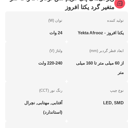
متغیر گرد یکتا افروز
تولید کننده
توان (W)
یکتا افروز - Yekta Afrooz
24 وات
ابعاد قطر گردبر (mm)
ولتاژ (V)
از 60 میلی متر تا 160 میلی
220-240 ولت
متر
نوع چیپ
رنگ نور (CCT)
LED, SMD
آفتابی, مهتابی, نچرال
(استاندارد)