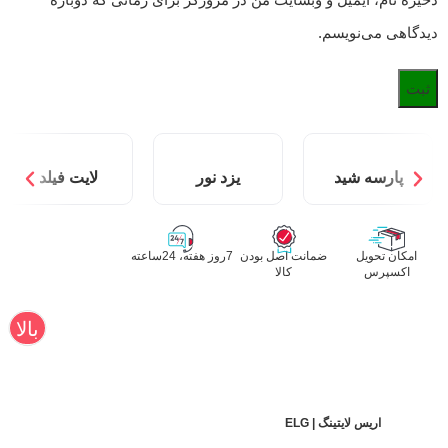
دیدگاهی می‌نویسم.
پارسه شید
یزد نور
لایت فیلد
امکان تحویل
ضمانت اصل بودن
7روز هفته، 24ساعته
اکسپرس
کالا
بالا
اریس لایتینگ | ELG