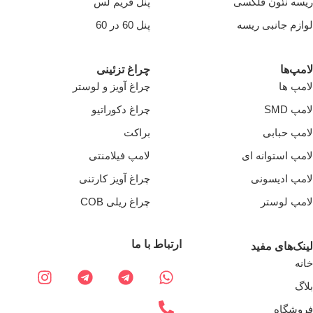
ریسه نئون فلکسی
پنل فریم لس
لوازم جانبی ریسه
پنل 60 در 60
لامپ‌ها
چراغ تزئینی
لامپ ها
چراغ آویز و لوستر
لامپ SMD
چراغ دکوراتیو
لامپ حبابی
براکت
لامپ استوانه ای
لامپ فیلامنتی
لامپ ادیسونی
چراغ آویز کارتنی
لامپ لوستر
چراغ ریلی COB
ارتباط با ما
لینک‌های مفید
خانه
بلاگ
فروشگاه