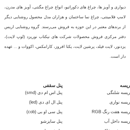
دیواری و آویز ها، چراغ های دکوراتیو، انواع چراغ مگنتی، آویز های مدرن،
لامپ فلامینتی، چراغ نما ساختمان و هزاران مدل محصول روشنایی دیگر
از برندهای معتبر در این حوزه به فروش می‌رسند. گروه روشنایی اریس
دفتر مرکزی فروش محصولات شرکت های نیکتاب نوریزد (لوپ لایت)،
یزدنور، لایت فیلد، پرشین لایت، یکتا افروز، کارامکس، اکووات و ... عهده
دار است.
ریسه
پنل سقفی
ریسه شلنگی
پنل اس ام دی (smd)
ریسه نواری
پنل ال ای دی (led)
ریسه هفت رنگ RGB
پنل سی او بی (cob)
ریسه داخل آب
پنل سایزشو