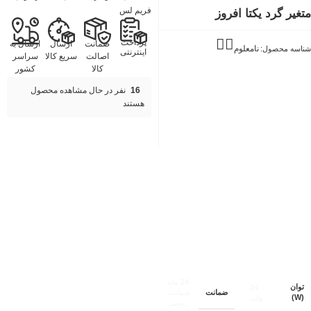
فریم لس
متغیر گرد یکتا افروز
پرداخت
ضمانت
ارسال
ارسال به
نامعلوم
شناسه محصول:
اینترنتی
اصالت
سریع کالا
سراسر
کالا
کشور
16
نفر در حال مشاهده محصول
هستند
24 ماه
توان
24
ضمانت
ضمانت
(W)
وات
رسمی