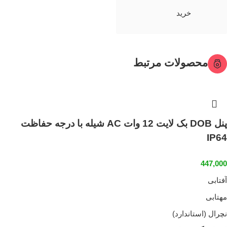
خرید
محصولات مرتبط
پنل DOB بک لایت 12 وات AC شیله با درجه حفاظت
IP64
447,000
آفتابی
مهتابی
نچرال (استاندارد)