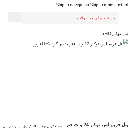
Skip to navigation
Skip to main content
خانه
/
چراغ سقفی
/
چراغ پنل سقفی
/
پنل اس ام دی (smd)
/
پنل توکار SMD
پنل فریم لس توکار 24 وات فنر
,
,
دسته:
پنل توکار SMD
پنل سایزشو
پنل