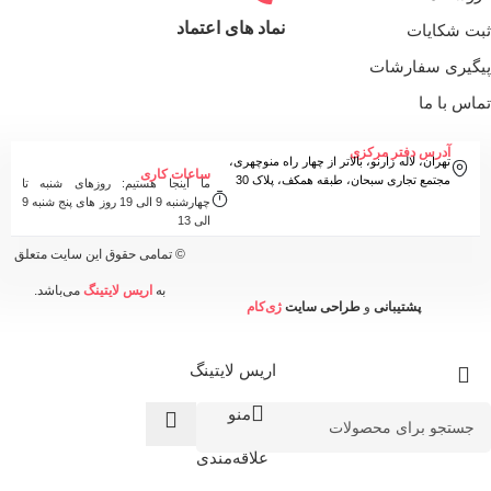
نماد های اعتماد
ثبت شکایات
پیگیری سفارشات
تماس با ما
آدرس دفتر مرکزی
تهران، لاله زارنو، بالاتر از چهار راه منوچهری،
ساعات کاری
مجتمع تجاری سبحان، طبقه همکف، پلاک 30
ما اینجا هستیم: روزهای شنبه تا
چهارشنبه 9 الی 19 روز های پنج شنبه 9
الی 13
© تمامی حقوق این سایت متعلق
به
اریس لایتینگ
می‌باشد.
پشتیبانی
و
طراحی سایت
ژی‌کام
اریس لایتینگ
منو
علاقه‌مندی