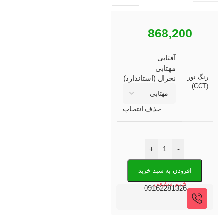
868,200
آفتابی
مهتابی
رنگ نور
نچرال (استاندارد)
(CCT)
حذف انتخاب
+
-
افزودن به سبد خرید
خانم شفیعی
09162281326