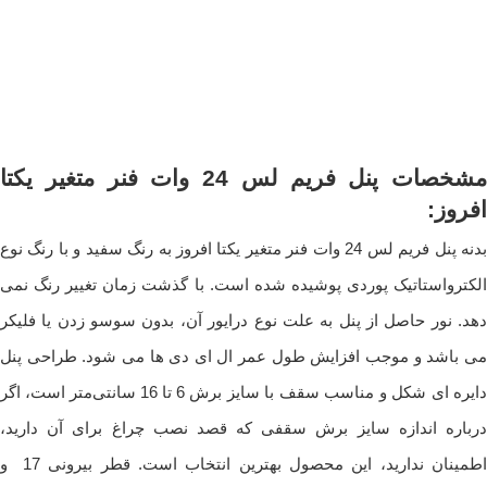
مشخصات پنل فریم لس 24 وات فنر متغیر یکتا
افروز:
بدنه پنل فریم لس 24 وات فنر متغیر یکتا افروز به رنگ سفید و با رنگ نوع
الکترواستاتیک پوردی پوشیده شده است. با گذشت زمان تغییر رنگ نمی‌
دهد. نور حاصل از پنل به علت نوع درایور آن، بدون سوسو زدن یا فلیکر
می‌ باشد و موجب افزایش طول عمر ال ای دی ها می شود. طراحی پنل
دایره‌ ای شکل و مناسب سقف با سایز برش 6 تا 16 سانتی‌متر است، اگر
درباره اندازه سایز برش سقفی که قصد نصب چراغ برای آن دارید،
اطمینان ندارید، این محصول بهترین انتخاب است. قطر بیرونی 17 و