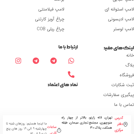
لامپ استوانه ای
لامپ فیلامنتی
لامپ ادیسونی
چراغ آویز کارتنی
لامپ لوستر
چراغ ریلی COB
ارتباط با ما
لینک‌های مفید
خانه
بلاگ
فروشگاه
ثبت شکایات
نماد های اعتماد
پیگیری سفارشات
تماس با ما
تهران، لاله زارنو، بالاتر از چهار راه
آدرس
منوچهری، مجتمع تجاری سبحان، طبقه
ما اینجا هستیم: روزهای شنبه تا
دفتر
ساعات
همکف، پلاک 30
چهارشنبه 9 الی 19 روز های پنج
مرکزی
کاری
شنبه 9 الی 13