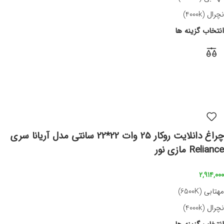
نچرال (4000k)
انتخاب گزینه ها
چراغ دانلایت روکار 25 وات 22*22 سانتی مدل آریانا سری
Reliance مازی نور
2,914,000
مهتابی (6500K)
نچرال (4000k)