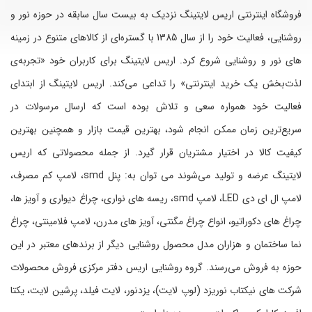
فروشگاه اینترنتی اریس لایتینگ نزدیک به بیست سال سابقه در حوزه نور و
روشنایی، فعالیت خود را از سال 1385 با گستره‌ای از کالاهای متنوع در زمینه
های نور و روشنایی شروع کرد. اریس لایتینگ برای کاربران خود «تجربه‌ی
لذت‌بخش یک خرید اینترنتی» را تداعی می‌کند. اریس لایتینگ از ابتدای
فعالیت خود همواره سعی و تلاش بوده است که ارسال مرسولات در
سریع‌ترین زمان ممکن انجام شود، بهترین قیمت بازار و همچنین بهترین
کیفیت کالا در اختیار مشتریان قرار گیرد. از جمله محصولاتی که اریس
لایتینگ عرضه و تولید می‌شوند می توان به: پنل smd، لامپ‌ کم مصرف،
لامپ ال ای دی LED، لامپ smd، ریسه های نواری، چراغ دیواری و آویز ها،
چراغ های دکوراتیو، انواع چراغ مگنتی، آویز های مدرن، لامپ فلامینتی، چراغ
نما ساختمان و هزاران مدل محصول روشنایی دیگر از برندهای معتبر در این
حوزه به فروش می‌رسند. گروه روشنایی اریس دفتر مرکزی فروش محصولات
شرکت های نیکتاب نوریزد (لوپ لایت)، یزدنور، لایت فیلد، پرشین لایت، یکتا