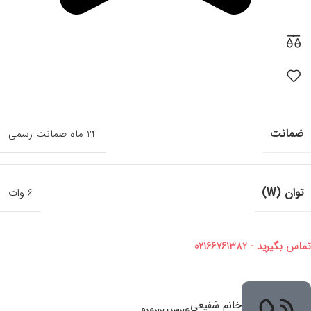
ضمانت
24 ماه ضمانت رسمی
توان (W)
6 وات
تماس بگیرید - 02166761382
خانم شفیعی