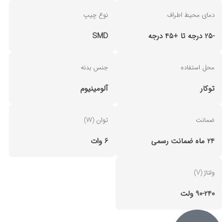
دمای محیط اطراف
نوع چیپ
-25 درجه تا +45 درجه
SMD
محل استفاده
جنس بدنه
توکار
آلومینیوم
ضمانت
توان (W)
24 ماه ضمانت رسمی
6 وات
ولتاژ (V)
90-240 ولت