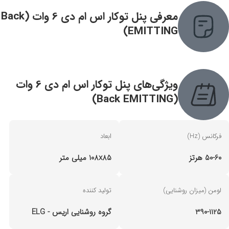
معرفی ‌پنل توکار اس ام دی 6 وات (Back
EMITTING)
ویژگی‌های ‌پنل توکار اس ام دی 6 وات
(Back EMITTING)
فرکانس (Hz)
ابعاد
50-60 هرتز
108x85 میلی متر
لومن (میزان روشنایی)
تولید کننده
390-1125
گروه روشنایی اریس - ELG