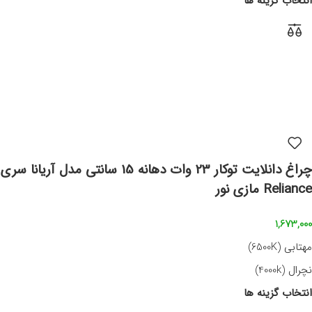
انتخاب گزینه ها
چراغ دانلایت توکار 23 وات دهانه 15 سانتی مدل آریانا سری
Reliance مازی نور
1,673,000
مهتابی (6500K)
نچرال (4000k)
انتخاب گزینه ها