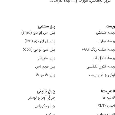
افروز، کارامکس، اکووات و ... عهده دار است.
ریسه
پنل سقفی
ریسه شلنگی
پنل اس ام دی (smd)
ریسه نواری
پنل ال ای دی (led)
ریسه هفت رنگ RGB
پنل سی او بی (cob)
ریسه داخل آب
پنل سایزشو
ریسه نئون فلکسی
پنل فریم لس
لوازم جانبی ریسه
پنل 60 در 60
لامپ‌ها
چراغ تزئینی
لامپ ها
چراغ آویز و لوستر
لامپ SMD
چراغ دکوراتیو
لامپ حبابی
براکت